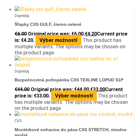
Dopredaj
Šľapky CXS GULF, čierno-zelené
€
6.00
Original price was: €6.00.
€
4.20
Current price
Výber možností
This product has
is: €4.20.
multiple variants. The options may be chosen on
the product page
Dopredaj
Bezpečnostná poltopánka CXS TEXLINE LOPUD S1P
€
44.00
Original price was: €44.00.
€
33.00
Current
Výber možností
This product
price is: €33.00.
has multiple variants. The options may be chosen
on the product page
CXS
Montérkové nohavice do pása CXS STRETCH, stredne
modré