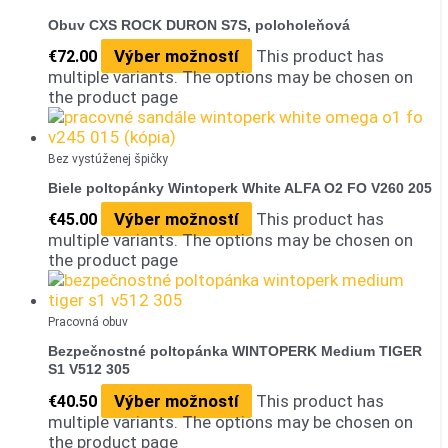
Obuv CXS ROCK DURON S7S, poloholeňová
Výber možností
This product has
€
72.00
multiple variants. The options may be chosen on
the product page
Bez vystúženej špičky
Biele poltopánky Wintoperk White ALFA O2 FO V260 205
Výber možností
This product has
€
45.00
multiple variants. The options may be chosen on
the product page
Pracovná obuv
Bezpečnostné poltopánka WINTOPERK Medium TIGER
S1 V512 305
Výber možností
This product has
€
40.50
multiple variants. The options may be chosen on
the product page