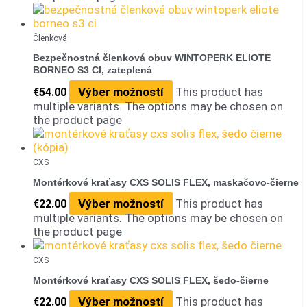
Členková
Bezpečnostná členková obuv WINTOPERK ELIOTE
BORNEO S3 CI, zateplená
Výber možností
This product has
€
54.00
multiple variants. The options may be chosen on
the product page
CXS
Montérkové kraťasy CXS SOLIS FLEX, maskačovo-čierne
Výber možností
This product has
€
22.00
multiple variants. The options may be chosen on
the product page
CXS
Montérkové kraťasy CXS SOLIS FLEX, šedo-čierne
Výber možností
This product has
€
22.00