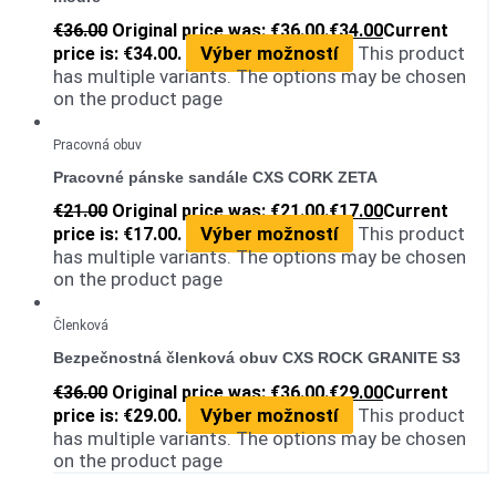
€
36.00
Original price was: €36.00.
€
34.00
Current
Výber možností
This product
price is: €34.00.
has multiple variants. The options may be chosen
on the product page
Pracovná obuv
Pracovné pánske sandále CXS CORK ZETA
€
21.00
Original price was: €21.00.
€
17.00
Current
Výber možností
This product
price is: €17.00.
has multiple variants. The options may be chosen
on the product page
Členková
Bezpečnostná členková obuv CXS ROCK GRANITE S3
€
36.00
Original price was: €36.00.
€
29.00
Current
Výber možností
This product
price is: €29.00.
has multiple variants. The options may be chosen
on the product page