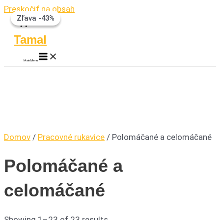
Preskočiť na obsah
Zľava -23%
Zľava -43%
Tamal
Main Menu
Domov
/
Pracovné rukavice
/ Polomáčané a celomáčané
Polomáčané a
celomáčané
Showing 1–23 of 23 results