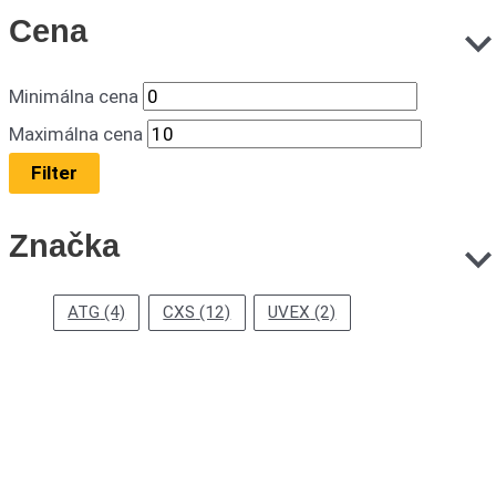
Cena
Minimálna cena
Maximálna cena
Filter
Značka
ATG
(4)
CXS
(12)
UVEX
(2)