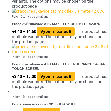
variants. The options may be chosen on the
product page
Polomáčané a celomáčané
Pracovné rukavice ATG MAXIFLEX ULTIMATE 42-876
Výber možností
This product has
€
4.40
–
€
4.60
multiple variants. The options may be chosen on
the product page
Polomáčané a celomáčané
Pracovné rukavice ATG MAXIFLEX ENDURANCE 34-844
TOUCH SCREEN
Výber možností
This product has
€
3.40
–
€
5.00
multiple variants. The options may be chosen on
the product page
Polomáčané a celomáčané
Povrstvené rukavice CXS BRITA WHITE