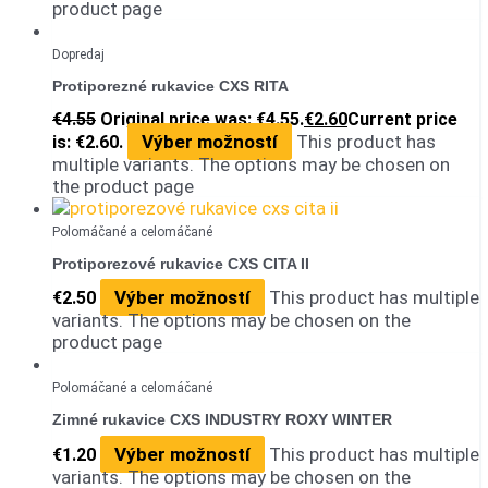
product page
Dopredaj
Protiporezné rukavice CXS RITA
€
4.55
Original price was: €4.55.
€
2.60
Current price
Výber možností
This product has
is: €2.60.
multiple variants. The options may be chosen on
the product page
Polomáčané a celomáčané
Protiporezové rukavice CXS CITA II
Výber možností
This product has multiple
€
2.50
variants. The options may be chosen on the
product page
Polomáčané a celomáčané
Zimné rukavice CXS INDUSTRY ROXY WINTER
Výber možností
This product has multiple
€
1.20
variants. The options may be chosen on the