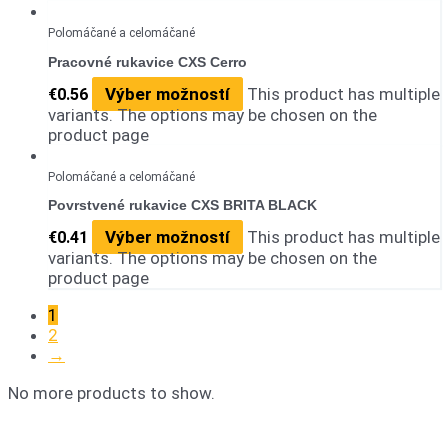
Polomáčané a celomáčané
Pracovné rukavice CXS Cerro
Výber možností
This product has multiple
€
0.56
variants. The options may be chosen on the
product page
Polomáčané a celomáčané
Povrstvené rukavice CXS BRITA BLACK
Výber možností
This product has multiple
€
0.41
variants. The options may be chosen on the
product page
1
2
→
No more products to show.