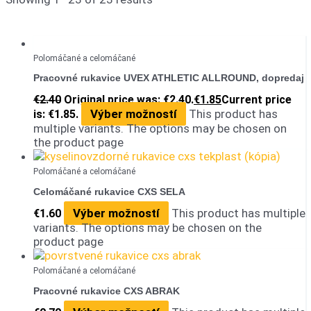
Polomáčané a celomáčané
Pracovné rukavice UVEX ATHLETIC ALLROUND, dopredaj
€
2.40
Original price was: €2.40.
€
1.85
Current price
Výber možností
This product has
is: €1.85.
multiple variants. The options may be chosen on
the product page
Polomáčané a celomáčané
Celomáčané rukavice CXS SELA
Výber možností
This product has multiple
€
1.60
variants. The options may be chosen on the
product page
Polomáčané a celomáčané
Pracovné rukavice CXS ABRAK