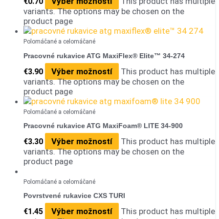
Výber možností
This product has multiple
€
0.70
variants. The options may be chosen on the
product page
Polomáčané a celomáčané
Pracovné rukavice ATG MaxiFlex® Elite™ 34-274
Výber možností
This product has multiple
€
3.90
variants. The options may be chosen on the
product page
Polomáčané a celomáčané
Pracovné rukavice ATG MaxiFoam® LITE 34-900
Výber možností
This product has multiple
€
3.30
variants. The options may be chosen on the
product page
Polomáčané a celomáčané
Povrstvené rukavice CXS TURI
Výber možností
This product has multiple
€
1.45