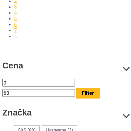
2
3
4
5
6
7
→
Cena
Filter
Značka
CXS
(68)
Husqvarna
(3)