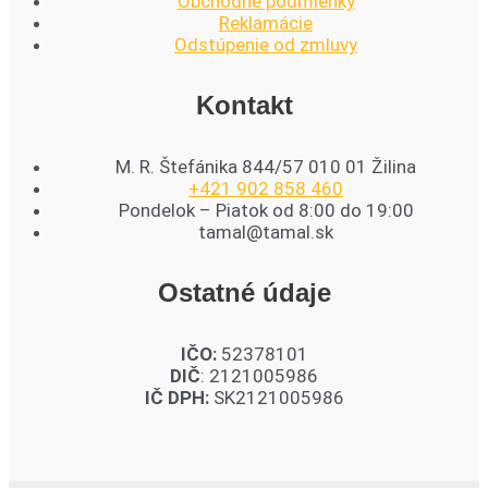
Obchodné podmienky
Reklamácie
Odstúpenie od zmluvy
Kontakt
M. R. Štefánika 844/57 010 01 Žilina
+421 902 858 460
Pondelok – Piatok od 8:00 do 19:00
tamal@tamal.sk
Ostatné údaje
IČO:
52378101
DIČ
: 2121005986
IČ DPH:
SK2121005986