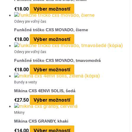
Výber možností
€
18.00
Odevy pre voľný čas
Funkčné tričko CXS MOVADO, čierne
Výber možností
€
18.00
Odevy pre voľný čas
Funkčné tričko CXS MOVADO, tmavomodrá
Výber možností
€
18.00
Bundy a vesty
Mikina CXS 4ENVI SOLIS, šedá
Výber možností
€
27.50
Mikiny
Mikina CXS GRANBY, khaki
Výber možností
€
14.00