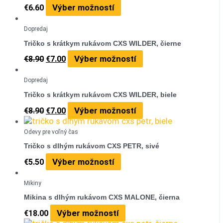
Výber možností
€
6.60
Dopredaj
Tričko s krátkym rukávom CXS WILDER, čierne
Výber možností
€
8.90
€
7.00
Dopredaj
Tričko s krátkym rukávom CXS WILDER, biele
Výber možností
€
8.90
€
7.00
Odevy pre voľný čas
Tričko s dlhým rukávom CXS PETR, sivé
Výber možností
€
5.50
Mikiny
Mikina s dlhým rukávom CXS MALONE, čierna
Výber možností
€
18.00