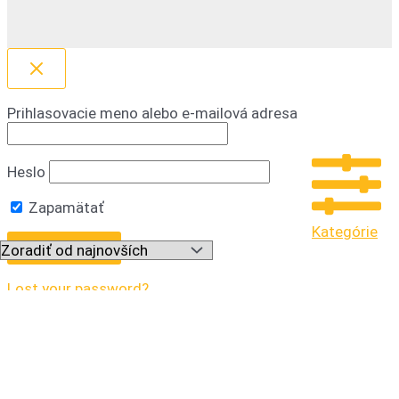
Prihlasovacie meno alebo e-mailová adresa
Heslo
Zapamätať
Kategórie
Lost your password?
Dopredaj
44
Drogéria
21
krém na ruky
7
Mydlá
2