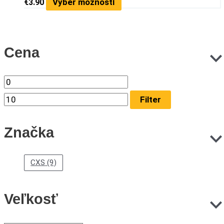
Výber možností
€
3.90
Cena
Filter
Značka
CXS
(9)
Veľkosť