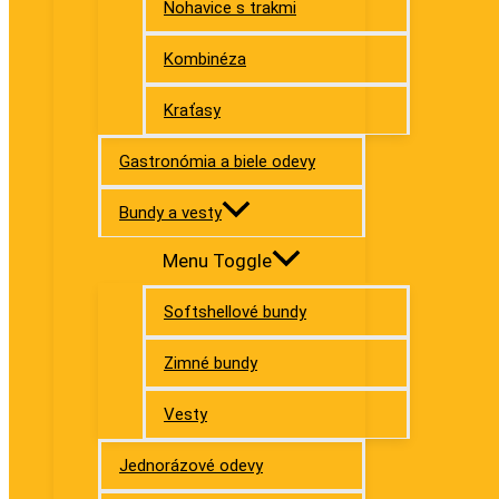
Nohavice s trakmi
Kombinéza
Kraťasy
Gastronómia a biele odevy
Bundy a vesty
Menu Toggle
Softshellové bundy
Zimné bundy
Vesty
Jednorázové odevy