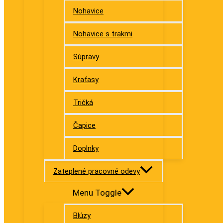
Nohavice
Nohavice s trakmi
Súpravy
Kraťasy
Tričká
Čapice
Doplnky
Zateplené pracovné odevy
Menu Toggle
Blúzy