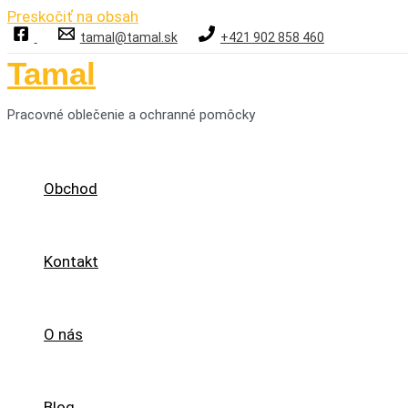
Preskočiť na obsah
tamal@tamal.sk
+421 902 858 460
Tamal
Pracovné oblečenie a ochranné pomôcky
Obchod
Kontakt
O nás
Blog