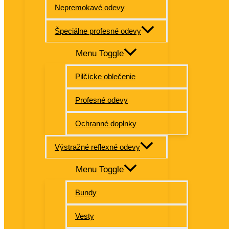
Nepremokavé odevy
Špeciálne profesné odevy
Menu Toggle
Pilčícke oblečenie
Profesné odevy
Ochranné doplnky
Výstražné reflexné odevy
Menu Toggle
Bundy
Vesty