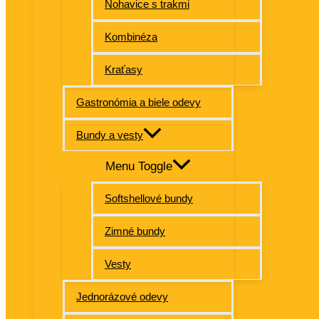
Nohavice s trakmi
Kombinéza
Kraťasy
Gastronómia a biele odevy
Bundy a vesty
Menu Toggle
Softshellové bundy
Zimné bundy
Vesty
Jednorázové odevy