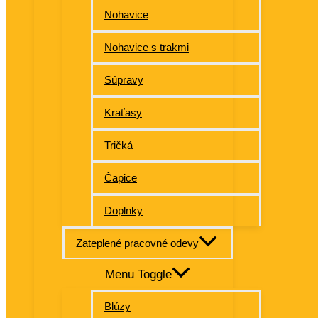
Nohavice
Nohavice s trakmi
Súpravy
Kraťasy
Tričká
Čapice
Doplnky
Zateplené pracovné odevy
Menu Toggle
Blúzy