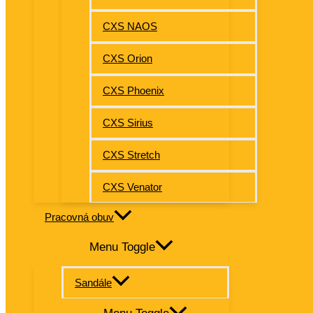
CXS NAOS
CXS Orion
CXS Phoenix
CXS Sirius
CXS Stretch
CXS Venator
Pracovná obuv
Menu Toggle
Sandále